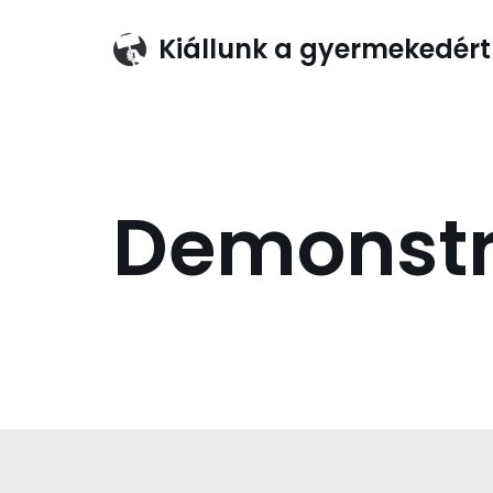
Kiállunk a gyermekedért
Skip
to
content
Demonstr