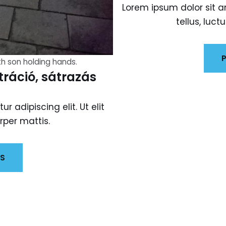
Lorem ipsum dolor sit am
tellus, luc
P
th son holding hands.
ráció, sátrazás
 adipiscing elit. Ut elit
rper mattis.
LS