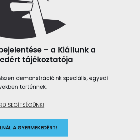
ejelentése – a Kiállunk a
dért tájékoztatója
 hiszen demonstrációink speciális, egyedi
yekben történnek.
RD SEGÍTSÉGÜNK!
LLNÁL A GYERMEKEDÉRT!