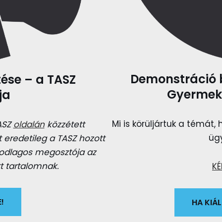
Demonstráció b
ése – a TASZ
Gyermeke
ja
Mi is körüljártuk a témát,
ASZ
oldalán
közzétett
üg
 eredetileg a TASZ hozott
sodlagos megosztója az
t tartalomnak.
KÉ
!
HA KIÁ