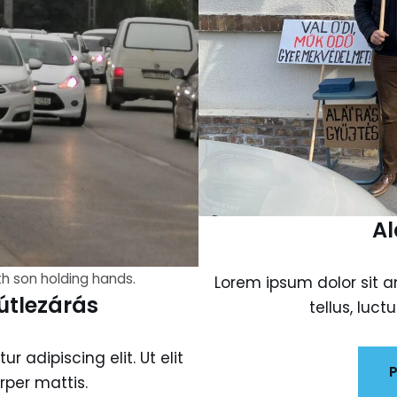
Al
th son holding hands.
Lorem ipsum dolor sit am
útlezárás
tellus, luc
 adipiscing elit. Ut elit
P
rper mattis.