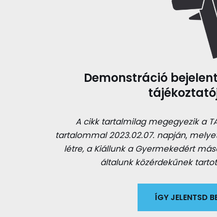
Demonstráció bejelent
tájékoztató
A cikk tartalmilag megegyezik a T
tartalommal 2023.02.07. napján
,
melyet
létre, a Kiállunk a Gyermekedért má
általunk közérdekűnek tartot
ÍGY JELENTSD BE