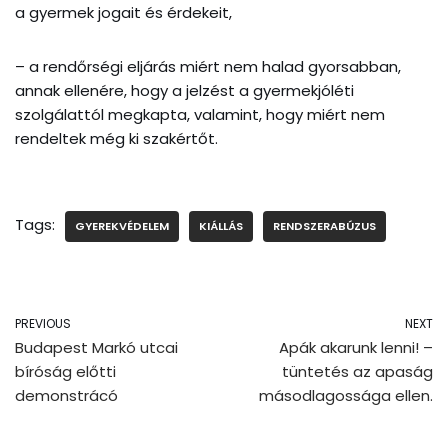
a gyermek jogait és érdekeit,
– a rendőrségi eljárás miért nem halad gyorsabban,
annak ellenére, hogy a jelzést a gyermekjóléti
szolgálattól megkapta, valamint, hogy miért nem
rendeltek még ki szakértőt.
Tags:
GYEREKVÉDELEM
KIÁLLÁS
RENDSZERABÚZUS
PREVIOUS
NEXT
Budapest Markó utcai
Apák akarunk lenni! –
bíróság előtti
tüntetés az apaság
demonstrácó
másodlagossága ellen.