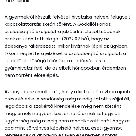
mozdulnak.
A gyermekről készült felvétel, hivatalos helyen, felügyelt
kapcsolattartás során törént. A Gödöllői Forrás
családsegítő szolgálat a jelzési kötelezettségének
csak az után tett eleget (2022.07 hó), hogy az
édesanya rákérdezett, mikor kívánnak lépni az ügyben.
Ekkor megtette a jelzését a családsegítő szolgálat, a
gödöllői illetőségű bíróság, a rendőrség és a
gyámhivatal felé, de az eltelt hónapokban érdemben
nem történt előrelépés.
Az anya beszámolt arról, hogy a kisfiút időközben újabb
presszió érte. A rendőrség még mindig tátott szájjal áll,
legalábbis a szakértő kirendelése még nem történt
meg, amely nagyban köszönhető annak is, hogy az
ügyészség még mindig nem rendelkezett arról, hogy az
apa mint törvényes képviselő helyett, eseti gyámot
rendeljenek ki, ahogyan ez ilyen esetekben szokás.