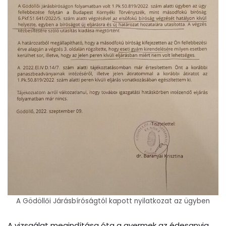
A Gödöllői Járásbíróságtól kapott nyilatkozat az ügyben
A vizsgálat megindítása óta a gyermek az édesanyja