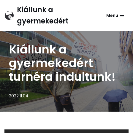
Kiállunk a
Menu
Skip
gyermekedért
to
content
Kiállunk a
gyermekedért
turnéra indultunk!
2022.11.04.