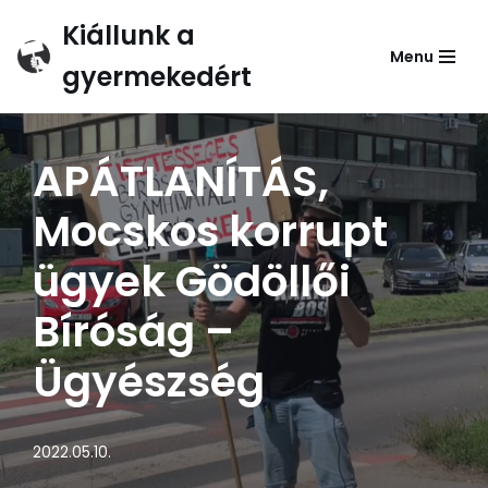
Kiállunk a
Menu
Skip
gyermekedért
to
content
APÁTLANÍTÁS,
Mocskos korrupt
ügyek Gödöllői
Bíróság –
Ügyészség
2022.05.10.