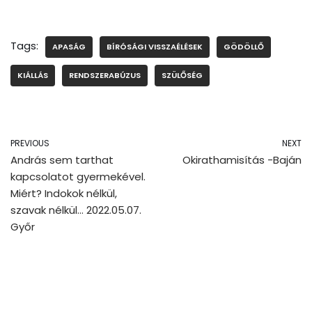
Tags:
APASÁG
BÍRÓSÁGI VISSZAÉLÉSEK
GÖDÖLLŐ
KIÁLLÁS
RENDSZERABÚZUS
SZÜLŐSÉG
PREVIOUS
NEXT
András sem tarthat
Okirathamisítás -Baján
kapcsolatot gyermekével.
Miért? Indokok nélkül,
szavak nélkül… 2022.05.07.
Győr